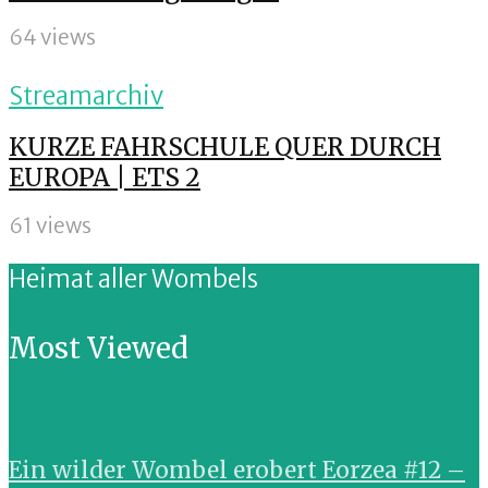
64 views
Streamarchiv
KURZE FAHRSCHULE QUER DURCH
EUROPA | ETS 2
61 views
Heimat aller Wombels
Most Viewed
Ein wilder Wombel erobert Eorzea #12 –