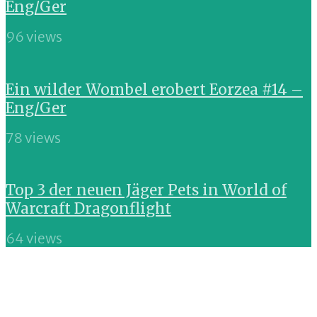
Eng/Ger
96 views
Ein wilder Wombel erobert Eorzea #14 –
Eng/Ger
78 views
Top 3 der neuen Jäger Pets in World of
Warcraft Dragonflight
64 views