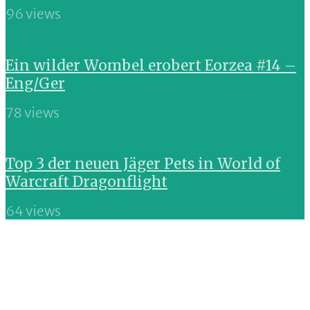
96 views
Ein wilder Wombel erobert Eorzea #14 –
Eng/Ger
78 views
Top 3 der neuen Jäger Pets in World of
Warcraft Dragonflight
64 views