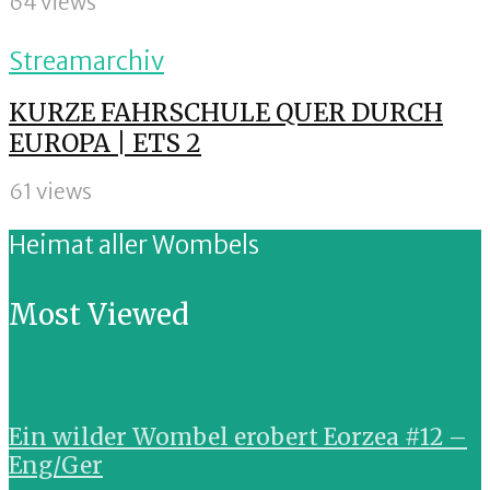
64 views
Streamarchiv
KURZE FAHRSCHULE QUER DURCH
EUROPA | ETS 2
61 views
Heimat aller Wombels
Most Viewed
Ein wilder Wombel erobert Eorzea #12 –
Eng/Ger